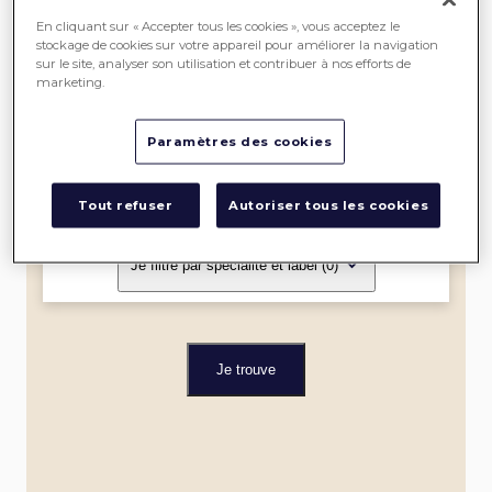
SEREIN
En cliquant sur « Accepter tous les cookies », vous acceptez le
stockage de cookies sur votre appareil pour améliorer la navigation
sur le site, analyser son utilisation et contribuer à nos efforts de
ME
marketing.
LOCALISER
Paramètres des cookies
Dans un rayon de
Tout refuser
Autoriser tous les cookies
Je filtre par spécialité et label
(0)
Je trouve