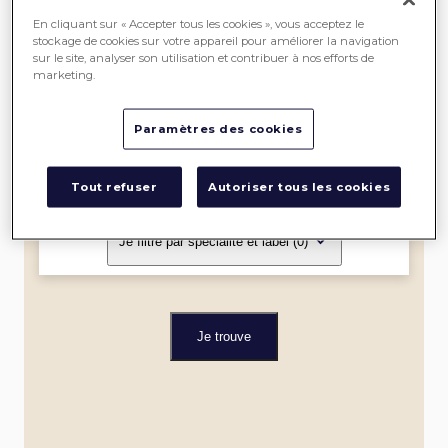
SEREIN
En cliquant sur « Accepter tous les cookies », vous acceptez le
stockage de cookies sur votre appareil pour améliorer la navigation
sur le site, analyser son utilisation et contribuer à nos efforts de
ME
marketing.
LOCALISER
Paramètres des cookies
Dans un rayon de
Tout refuser
Autoriser tous les cookies
Je filtre par spécialité et label
(0)
Je trouve