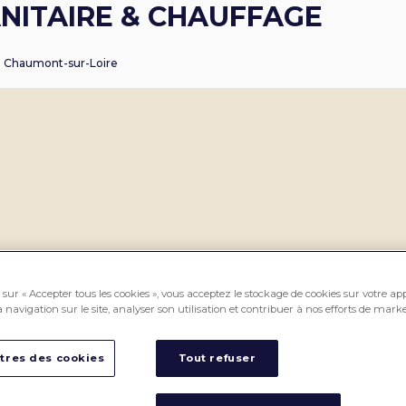
NITAIRE & CHAUFFAGE
Chaumont-sur-Loire
sur « Accepter tous les cookies », vous acceptez le stockage de cookies sur votre ap
 navigation sur le site, analyser son utilisation et contribuer à nos efforts de marke
tres des cookies
Tout refuser
PROS CEDEO, des professionnels
CEDEO, pour vous accompagner