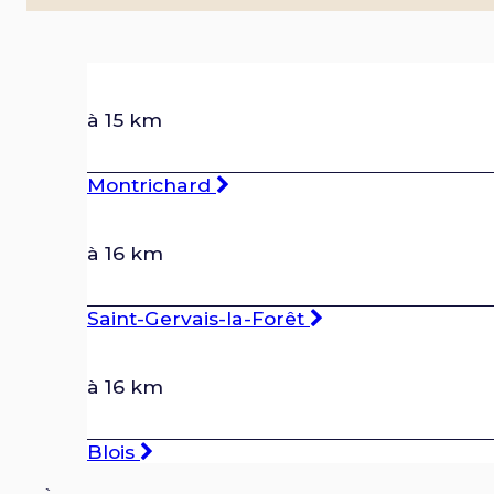
à 15 km
Montrichard
à 16 km
Saint-Gervais-la-Forêt
à 16 km
Blois