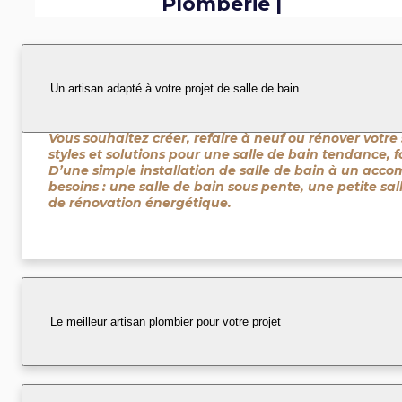
Plomberie |
Chauffage-
Climatisation
Un artisan adapté à votre projet de salle de bain
25 ROUTE D EVIGNY
08430
CHAMPIGNEUL SUR
VENCE
Vous souhaitez créer, refaire à neuf ou rénover votre 
styles et solutions pour une salle de bain tendance, 
0788695945
D’une simple installation de salle de bain à un acc
besoins : une salle de bain sous pente, une petite sal
de rénovation énergétique.
JE DÉCOUVRE CET
ARTISAN
Le meilleur artisan plombier pour votre projet