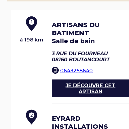
1
ARTISANS DU
BATIMENT
à 198 km
Salle de bain
3 RUE DU FOURNEAU
08160
BOUTANCOURT
0643258640
JE DÉCOUVRE CET
ARTISAN
2
EYRARD
INSTALLATIONS