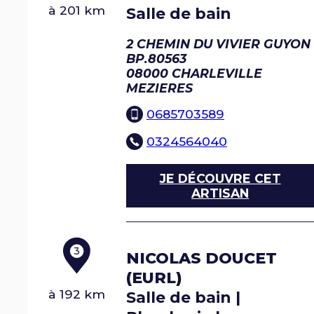
à 201 km
Salle de bain
2 CHEMIN DU VIVIER GUYON
BP.80563
08000
CHARLEVILLE
MEZIERES
0685703589
0324564040
JE DÉCOUVRE CET
ARTISAN
3
NICOLAS DOUCET
(EURL)
à 192 km
Salle de bain |