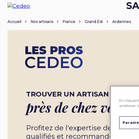
SA
Accueil
Nos artisans
France
Grand Est
Ardennes
TROUVER UN ARTISAN
En cliquant 
près de chez vous
améliorer la
Paramè
Profitez de l'expertise de nos 
qualifiés et recommandés par 