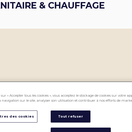
NITAIRE & CHAUFFAGE
sur « Accepter tous les cookies », vous acceptez le stockage de cookies sur votre ap
 navigation sur le site, analyser son utilisation et contribuer à nos efforts de marke
tres des cookies
Tout refuser
PROS CEDEO, des professionnels
CEDEO, pour vous accompagner