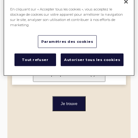
SEREIN
En cliquant sur « Accepter tous les cookies », vous acceptez le
stockage de cookies sur votre appareil pour améliorer la navigation
sur le site, analyser son utilisation et contribuer à nos efforts de
ME
marketing.
LOCALISER
Paramètres des cookies
Dans un rayon de
Tout refuser
Autoriser tous les cookies
Je filtre par spécialité et label
(0)
Je trouve