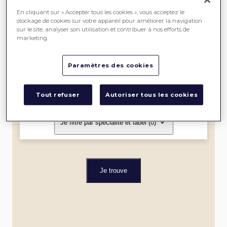
SEREIN
En cliquant sur « Accepter tous les cookies », vous acceptez le
stockage de cookies sur votre appareil pour améliorer la navigation
sur le site, analyser son utilisation et contribuer à nos efforts de
ME
marketing.
LOCALISER
Paramètres des cookies
Dans un rayon de
Tout refuser
Autoriser tous les cookies
Je filtre par spécialité et label
(0)
Je trouve