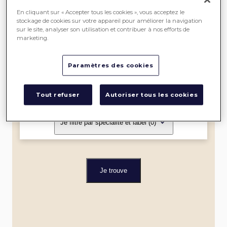
SEREIN
En cliquant sur « Accepter tous les cookies », vous acceptez le
stockage de cookies sur votre appareil pour améliorer la navigation
sur le site, analyser son utilisation et contribuer à nos efforts de
ME
marketing.
LOCALISER
Paramètres des cookies
Dans un rayon de
Tout refuser
Autoriser tous les cookies
Je filtre par spécialité et label
(0)
Je trouve