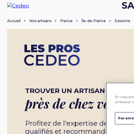
SA
Accueil
Nos artisans
France
Île-de-France
Essonne
TROUVER UN ARTISAN
En cliquant 
près de chez vous
améliorer la
Paramè
Profitez de l'expertise de nos 
qualifiés et recommandés par 