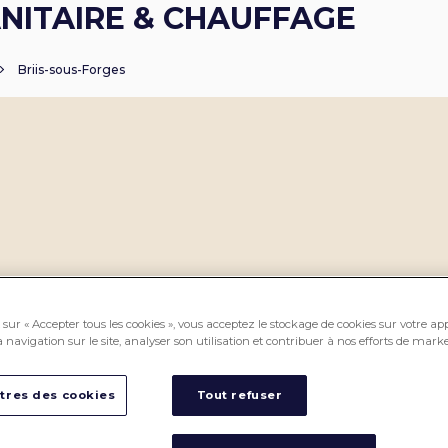
NITAIRE & CHAUFFAGE
Briis-sous-Forges
sur « Accepter tous les cookies », vous acceptez le stockage de cookies sur votre ap
 navigation sur le site, analyser son utilisation et contribuer à nos efforts de marke
tres des cookies
Tout refuser
PROS CEDEO, des professionnels
CEDEO, pour vous accompagner