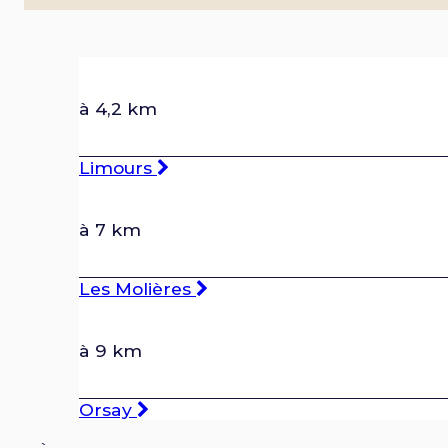
à 4,2 km
Limours
à 7 km
Les Molières
à 9 km
Orsay