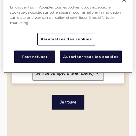
SEREIN
En cliquant sur « Accepter tous les cookies », vous acceptez le
stockage de cookies sur votre appareil pour améliorer la navigation
sur le site, analyser son utilisation et contribuer à nos efforts de
ME
marketing.
LOCALISER
Paramètres des cookies
Dans un rayon de
Tout refuser
Autoriser tous les cookies
Je filtre par spécialité et label
(0)
Je trouve