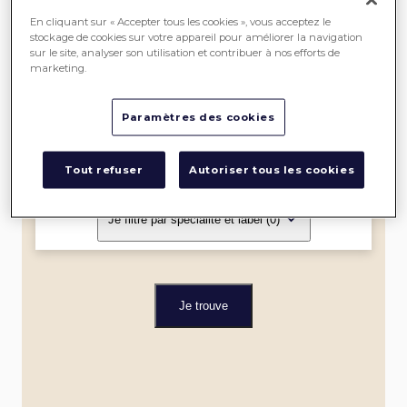
SEREIN
En cliquant sur « Accepter tous les cookies », vous acceptez le
stockage de cookies sur votre appareil pour améliorer la navigation
sur le site, analyser son utilisation et contribuer à nos efforts de
ME
marketing.
LOCALISER
Paramètres des cookies
Dans un rayon de
Tout refuser
Autoriser tous les cookies
Je filtre par spécialité et label
(0)
Je trouve