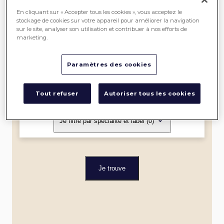
SEREIN
En cliquant sur « Accepter tous les cookies », vous acceptez le
stockage de cookies sur votre appareil pour améliorer la navigation
sur le site, analyser son utilisation et contribuer à nos efforts de
ME
marketing.
LOCALISER
Paramètres des cookies
Dans un rayon de
Tout refuser
Autoriser tous les cookies
Je filtre par spécialité et label
(0)
Je trouve