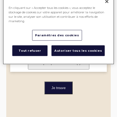
SEREIN
En cliquant sur « Accepter tous les cookies », vous acceptez le
stockage de cookies sur votre appareil pour améliorer la navigation
sur le site, analyser son utilisation et contribuer à nos efforts de
ME
marketing.
LOCALISER
Paramètres des cookies
Dans un rayon de
Tout refuser
Autoriser tous les cookies
Je filtre par spécialité et label
(0)
Je trouve