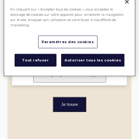
SEREIN
En cliquant sur « Accepter tous les cookies », vous acceptez le
stockage de cookies sur votre appareil pour améliorer la navigation
sur le site, analyser son utilisation et contribuer à nos efforts de
ME
marketing.
LOCALISER
Paramètres des cookies
Dans un rayon de
Tout refuser
Autoriser tous les cookies
Je filtre par spécialité et label
(0)
Je trouve