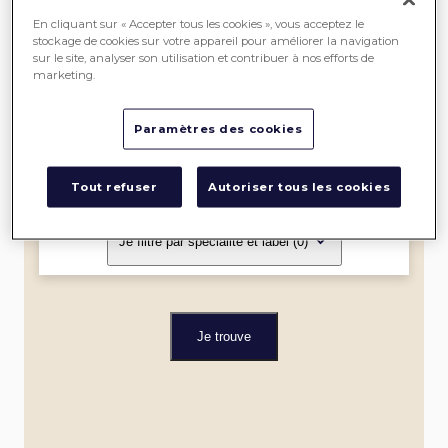
SEREIN
En cliquant sur « Accepter tous les cookies », vous acceptez le
stockage de cookies sur votre appareil pour améliorer la navigation
sur le site, analyser son utilisation et contribuer à nos efforts de
ME
marketing.
LOCALISER
Paramètres des cookies
Dans un rayon de
Tout refuser
Autoriser tous les cookies
Je filtre par spécialité et label
(0)
Je trouve