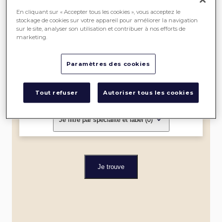
SEREIN
En cliquant sur « Accepter tous les cookies », vous acceptez le
stockage de cookies sur votre appareil pour améliorer la navigation
sur le site, analyser son utilisation et contribuer à nos efforts de
ME
marketing.
LOCALISER
Paramètres des cookies
Dans un rayon de
Tout refuser
Autoriser tous les cookies
Je filtre par spécialité et label
(0)
Je trouve