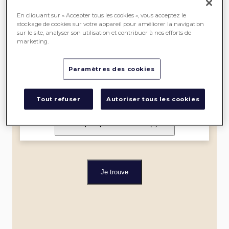
SEREIN
En cliquant sur « Accepter tous les cookies », vous acceptez le
stockage de cookies sur votre appareil pour améliorer la navigation
sur le site, analyser son utilisation et contribuer à nos efforts de
ME
marketing.
LOCALISER
Paramètres des cookies
Dans un rayon de
Tout refuser
Autoriser tous les cookies
Je filtre par spécialité et label
(0)
Je trouve