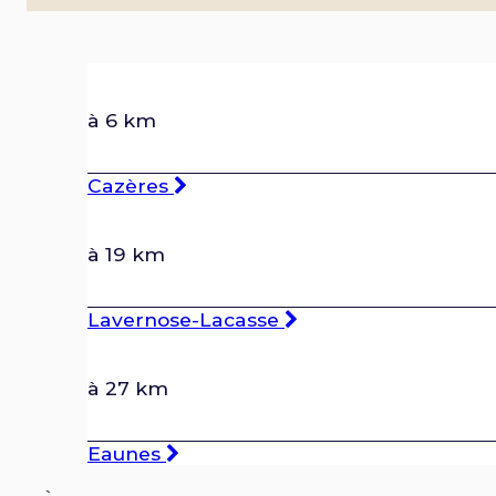
à 6 km
Cazères
à 19 km
Lavernose-Lacasse
à 27 km
Eaunes