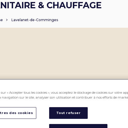
NITAIRE & CHAUFFAGE
ne
Lavelanet-de-Comminges
sur « Accepter tous les cookies », vous acceptez le stockage de cookies sur votre ap
 navigation sur le site, analyser son utilisation et contribuer à nos efforts de marke
tres des cookies
Tout refuser
PROS CEDEO, des professionnels
CEDEO, pour vous accompagner