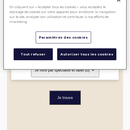
SEREIN
En cliquant sur « Accepter tous les cookies », vous acceptez le
stockage de cookies sur votre appareil pour améliorer la navigation
sur le site, analyser son utilisation et contribuer à nos efforts de
ME
marketing.
LOCALISER
Paramètres des cookies
Dans un rayon de
Tout refuser
Autoriser tous les cookies
Je filtre par spécialité et label
(0)
Je trouve