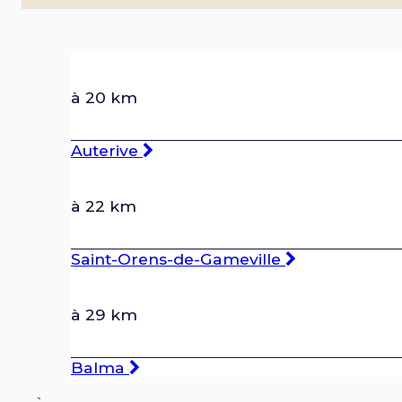
à 20 km
Auterive
à 22 km
Saint-Orens-de-Gameville
à 29 km
Balma