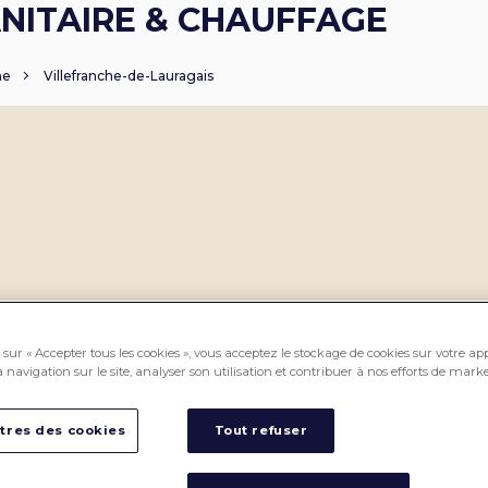
NITAIRE & CHAUFFAGE
ne
Villefranche-de-Lauragais
sur « Accepter tous les cookies », vous acceptez le stockage de cookies sur votre ap
 navigation sur le site, analyser son utilisation et contribuer à nos efforts de marke
tres des cookies
Tout refuser
PROS CEDEO, des professionnels
CEDEO, pour vous accompagner