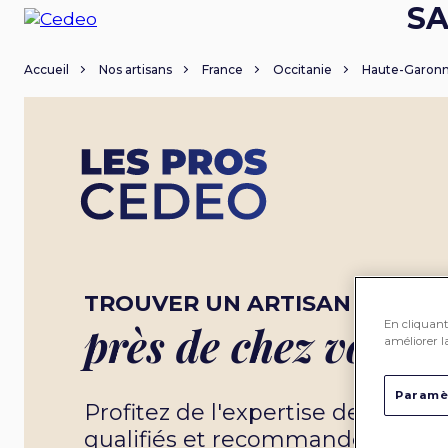
SA
Accueil
Nos artisans
France
Occitanie
Haute-Garon
TROUVER UN ARTISAN
En cliquant 
près de chez vous
améliorer la
Paramè
Profitez de l'expertise de nos 
qualifiés et recommandés par 