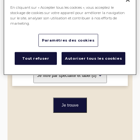
SEREIN
En cliquant sur « Accepter tous les cookies », vous acceptez le
stockage de cookies sur votre appareil pour améliorer la navigation
sur le site, analyser son utilisation et contribuer à nos efforts de
ME
marketing.
LOCALISER
Paramètres des cookies
Dans un rayon de
Tout refuser
Autoriser tous les cookies
Je filtre par spécialité et label
(0)
Je trouve