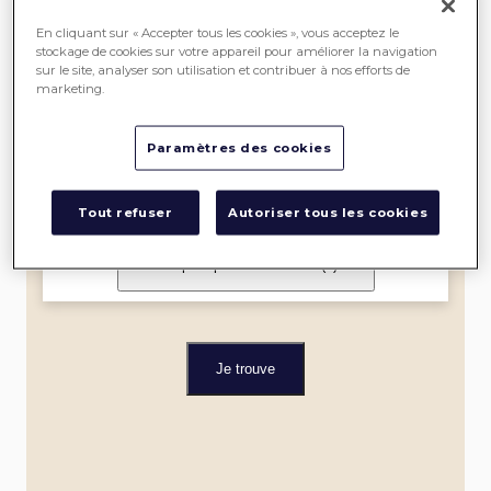
SEREIN
En cliquant sur « Accepter tous les cookies », vous acceptez le
stockage de cookies sur votre appareil pour améliorer la navigation
sur le site, analyser son utilisation et contribuer à nos efforts de
ME
marketing.
LOCALISER
Paramètres des cookies
Dans un rayon de
Tout refuser
Autoriser tous les cookies
Je filtre par spécialité et label
(0)
Je trouve