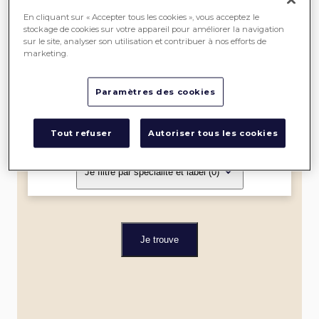
SEREIN
En cliquant sur « Accepter tous les cookies », vous acceptez le
stockage de cookies sur votre appareil pour améliorer la navigation
sur le site, analyser son utilisation et contribuer à nos efforts de
ME
marketing.
LOCALISER
Paramètres des cookies
Dans un rayon de
Tout refuser
Autoriser tous les cookies
Je filtre par spécialité et label
(0)
Je trouve