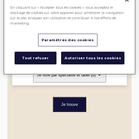
SEREIN
En cliquant sur « Accepter tous les cookies », vous acceptez le
stockage de cookies sur votre appareil pour améliorer la navigation
sur le site, analyser son utilisation et contribuer à nos efforts de
ME
marketing.
LOCALISER
Paramètres des cookies
Dans un rayon de
Tout refuser
Autoriser tous les cookies
Je filtre par spécialité et label
(0)
Je trouve