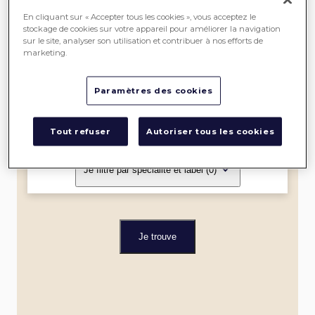
SEREIN
En cliquant sur « Accepter tous les cookies », vous acceptez le
stockage de cookies sur votre appareil pour améliorer la navigation
sur le site, analyser son utilisation et contribuer à nos efforts de
ME
marketing.
LOCALISER
Paramètres des cookies
Dans un rayon de
Tout refuser
Autoriser tous les cookies
Je filtre par spécialité et label
(0)
Je trouve